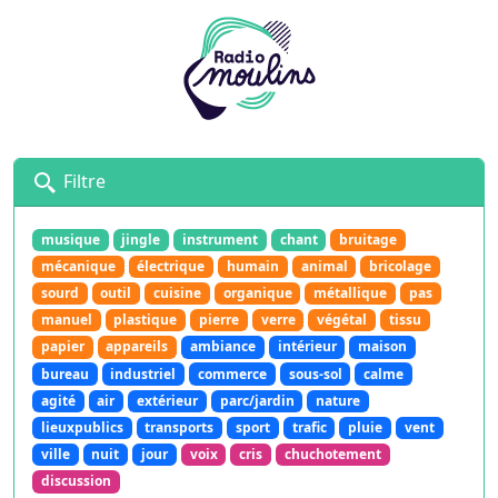
Filtre
musique
jingle
instrument
chant
bruitage
mécanique
électrique
humain
animal
bricolage
sourd
outil
cuisine
organique
métallique
pas
manuel
plastique
pierre
verre
végétal
tissu
papier
appareils
ambiance
intérieur
maison
bureau
industriel
commerce
sous-sol
calme
agité
air
extérieur
parc/jardin
nature
lieuxpublics
transports
sport
trafic
pluie
vent
ville
nuit
jour
voix
cris
chuchotement
discussion